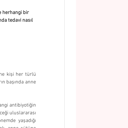
herhangi bir 
a tedavi nasıl 
 kişi her türlü 
rın başında anne 
gi antibiyotiğin 
eği uluslararası 
önemde yaşadığı 