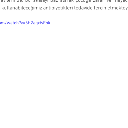
davilerinde, bu skalayı baz alarak çocuğa zarar vermeyec
kullanabileceğimiz antibiyotikleri tedavide tercih etmekteyi
com/watch?v=6h2agxtyFok