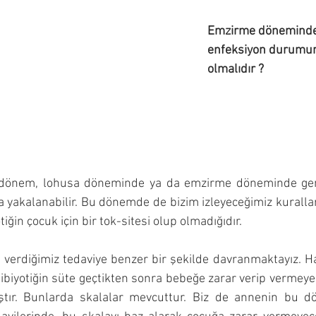
Emzirme döneminde 
enfeksiyon durumund
olmalıdır ?
ı dönem, lohusa döneminde ya da emzirme döneminde gene
a yakalanabilir. Bu dönemde de bizim izleyeceğimiz kuralla
iğin çocuk için bir tok-sitesi olup olmadığıdır.
verdiğimiz tedaviye benzer
bir şekilde davranmaktayız. Han
tibiyotiğin süte geçtikten sonra bebeğe zarar verip vermeyec
ıştır. Bunlarda skalalar mevcuttur. Biz de annenin bu d