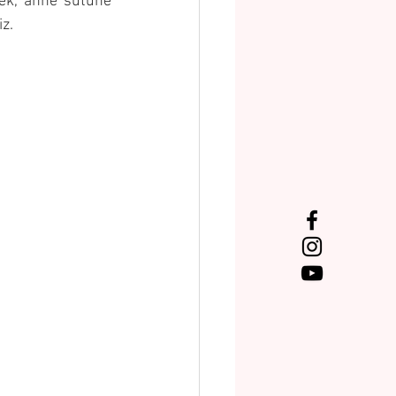
ek, anne sütüne 
z. 