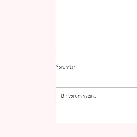
Yorumlar
Bir yorum yazın...
Bebeklerin Akranları ile
Etkileşimleri