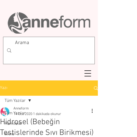
Yazı
Tüm Yazılar
Anneform
Tüm Yazılar
14 Oca 2020
1 dakikada okunur
Hidrosel (Bebeğin
Hamilelik
Testislerinde Sıvı Birikmesi)
Anne