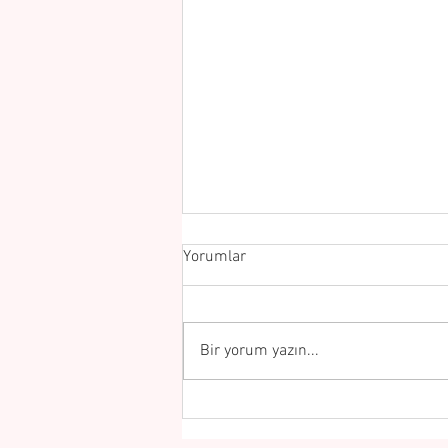
Yorumlar
Bir yorum yazın...
Bebeklerin Akranları ile
Etkileşimleri