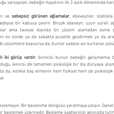
duğu varsayılan, bebeğin hayatının ilk 3 aylık döneminde karş
en ve 
sebepsiz görünen ağlamalar
, ebeveynler, özellikle
deyse bir kabusa çevirir. Birçok ebeveyn, uzun süreli a
alar ama tavsiye dışında bir çözüm alamadan evine ge
ini ev içinde ya da sokakta pusetle gezdirmek ya da araba
bi çözümlere başvursa da, bunlar sadece anı kurtaran çözü
li iki görüş vardır
, birincisi bunun bebeğin gelişmemiş ba
olduğu, ikincisi de tamamen psikolojik bir dış dünyaya alışm
a da, kolikle baş etmenin hem fiziksel hem de psikolojik
ar.
beslemeyin. Bir beslenme döngüsü yaratmaya çalışın. Genel d
 bir beslemek üzerinedir. Besleme saatlerinizi aklınızda tu