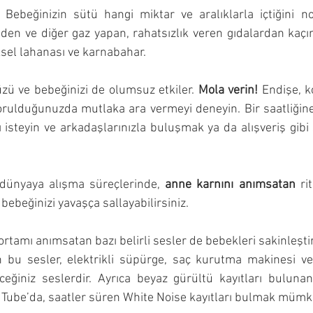
 Bebeğinizin sütü hangi miktar ve aralıklarla içtiğini n
den ve diğer gaz yapan, rahatsızlık veren gıdalardan kaçın
ksel lahanası ve karnabahar.
üzü ve bebeğinizi de olumsuz etkiler. 
Mola verin!
 Endişe, k
yorulduğunuzda mutlaka ara vermeyi deneyin. Bir saatliğin
isteyin ve arkadaşlarınızla buluşmak ya da alışveriş gibi s
 dünyaya alışma süreçlerinde, 
anne karnını anımsatan
 ri
 bebeğinizi yavaşça sallayabilirsiniz.
rtamı anımsatan bazı belirli sesler de bebekleri sakinleştir
n bu sesler, elektrikli süpürge, saç kurutma makinesi ve
ceğiniz seslerdir. Ayrıca beyaz gürültü kayıtları buluna
YouTube’da, saatler süren White Noise kayıtları bulmak müm