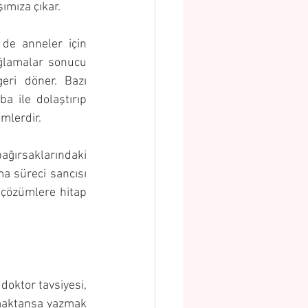
ımıza çıkar. 
 de anneler için 
ğlamalar sonucu 
ri döner. Bazı 
 ile dolaştırıp 
mlerdir.
ğırsaklarındaki 
a süreci sancısı 
 çözümlere hitap 
oktor tavsiyesi, 
tmaktansa yazmak 