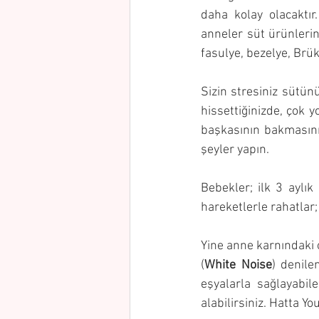
daha kolay olacaktır.
anneler süt ürünlerin
fasulye, bezelye, Brü
Sizin stresiniz sütün
hissettiğinizde, çok 
başkasının bakmasını 
şeyler yapın.  
Bebekler; ilk 3 aylık
hareketlerle rahatlar;
Yine anne karnındaki o
(
White Noise
) denile
eşyalarla sağlayabile
alabilirsiniz. Hatta 