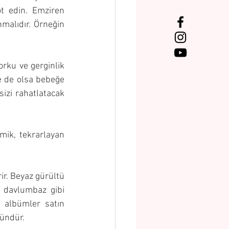
ot edin. Emziren 
malıdır. Örneğin 
orku ve gerginlik 
e de olsa bebeğe 
izi rahatlatacak 
tmik, tekrarlayan 
ir. Beyaz gürültü 
 davlumbaz gibi 
n albümler satın 
kündür.