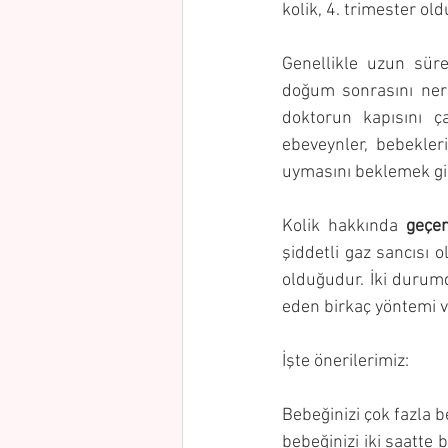
kolik, 4. trimester ol
Genellikle uzun sür
doğum sonrasını nere
doktorun kapısını ç
ebeveynler, bebekler
uymasını beklemek gi
Kolik hakkında 
geçer
şiddetli gaz sancısı 
olduğudur. İki durumd
eden birkaç yöntemi v
İşte önerilerimiz:
Bebeğinizi çok fazla 
bebeğinizi iki saatte