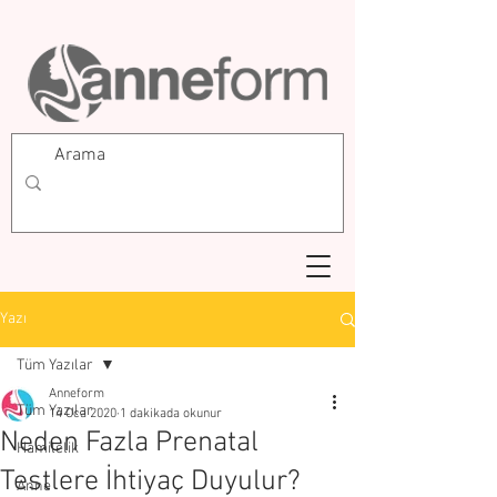
Yazı
Tüm Yazılar
Anneform
Tüm Yazılar
14 Oca 2020
1 dakikada okunur
Neden Fazla Prenatal
Hamilelik
Testlere İhtiyaç Duyulur?
Anne