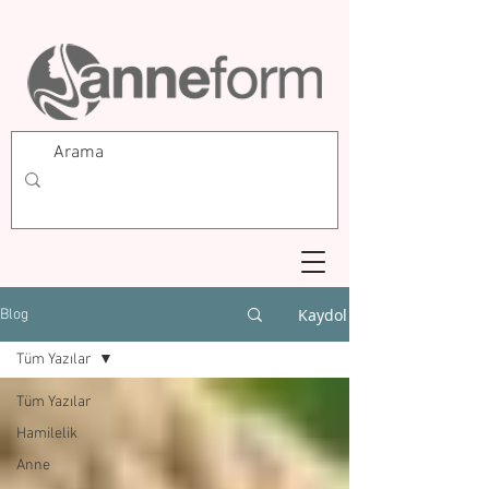
Kaydol
Blog
Tüm Yazılar
Tüm Yazılar
Hamilelik
Anne