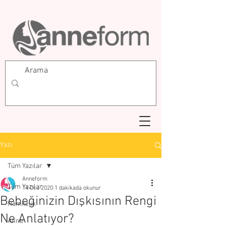
Yazı
Tüm Yazılar
Anneform
Tüm Yazılar
14 Oca 2020
1 dakikada okunur
Bebeğinizin Dışkısının Rengi
Hamilelik
Ne Anlatıyor?
Anne