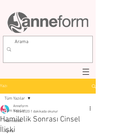
Yazı
Tüm Yazılar
Anneform
Tüm Yazılar
9 Oca 2020
1 dakikada okunur
Hamilelik Sonrası Cinsel
Hamilelik
İlişki
Anne